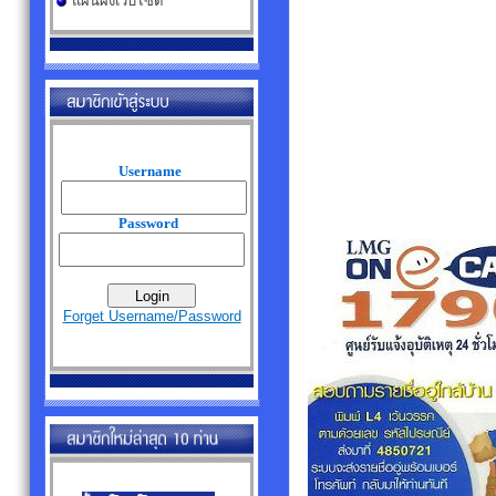
แผนผังเว็บไซต์
Username
Password
Forget Username/Password
2019-12-19 วุฒิกร
2020-02-05 กฤษฎา